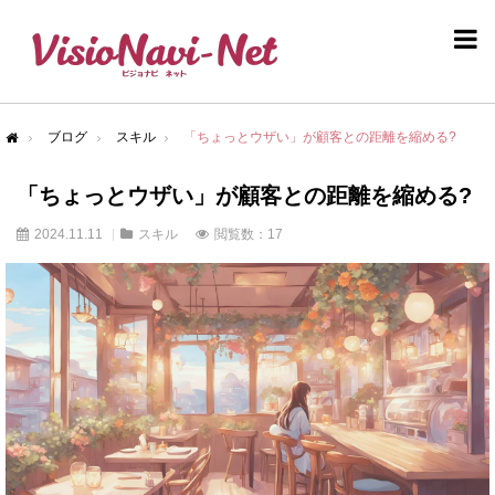
ブログ
スキル
「ちょっとウザい」が顧客との距離を縮める?
me
「ちょっとウザい」が顧客との距離を縮める?
2024.11.11
スキル
閲覧数：17