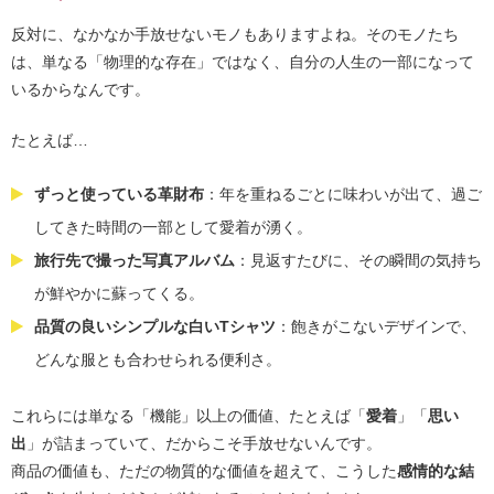
反対に、なかなか手放せないモノもありますよね。そのモノたち
は、単なる「物理的な存在」ではなく、自分の人生の一部になって
いるからなんです。
たとえば…
ずっと使っている革財布
：年を重ねるごとに味わいが出て、過ご
してきた時間の一部として愛着が湧く。
旅行先で撮った写真アルバム
：見返すたびに、その瞬間の気持ち
が鮮やかに蘇ってくる。
品質の良いシンプルな白いTシャツ
：飽きがこないデザインで、
どんな服とも合わせられる便利さ。
これらには単なる「機能」以上の価値、たとえば「
愛着
」「
思い
出
」が詰まっていて、だからこそ手放せないんです。
商品の価値も、ただの物質的な価値を超えて、こうした
感情的な結