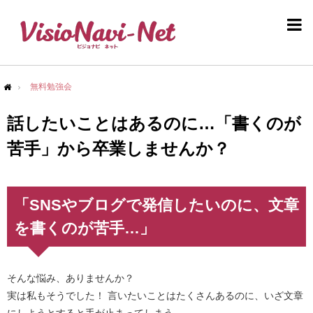
無料勉強会
me
話したいことはあるのに…「書くのが
苦手」から卒業しませんか？
「SNSやブログで発信したいのに、文章
を書くのが苦手…」
そんな悩み、ありませんか？
実は私もそうでした！ 言いたいことはたくさんあるのに、いざ文章